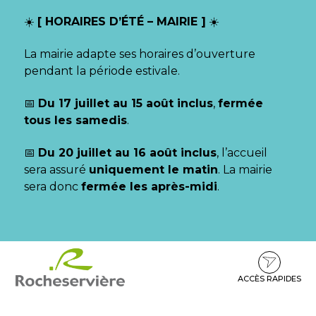
Gestion des traceurs
☀️
[ HORAIRES D’ÉTÉ – MAIRIE ]
☀️
La mairie adapte ses horaires d’ouverture
pendant la période estivale.
📅
Du 17 juillet au 15 août inclus
,
fermée
tous les samedis
.
📅
Du 20 juillet au 16 août inclus
, l’accueil
sera assuré
uniquement le matin
. La mairie
sera donc
fermée les après-midi
.
Aller
Aller
Aller
à
au
au
la
contenu
pied
ACCÈS RAPIDES
navigation
de
page