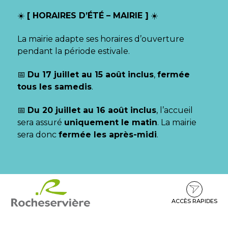
Gestion des traceurs
☀️
[ HORAIRES D’ÉTÉ – MAIRIE ]
☀️
La mairie adapte ses horaires d’ouverture
pendant la période estivale.
📅
Du 17 juillet au 15 août inclus
,
fermée
tous les samedis
.
📅
Du 20 juillet au 16 août inclus
, l’accueil
sera assuré
uniquement le matin
. La mairie
sera donc
fermée les après-midi
.
Aller
Aller
Aller
à
au
au
la
contenu
pied
ACCÈS RAPIDES
navigation
de
page