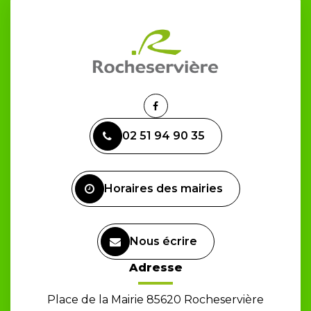
Lien
vers
02 51 94 90 35
le
compte
Facebook
Horaires des mairies
Nous écrire
Adresse
Place de la Mairie 85620 Rocheservière