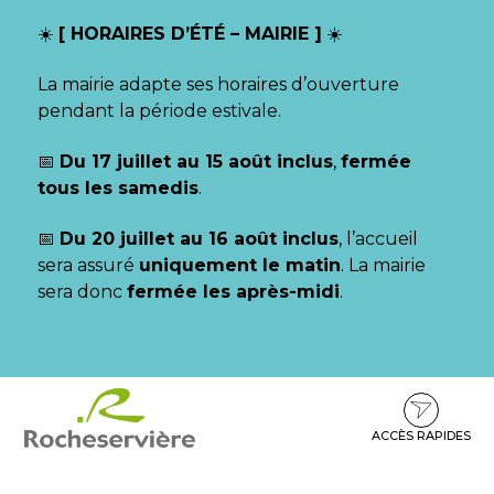
Gestion des traceurs
☀️
[ HORAIRES D’ÉTÉ – MAIRIE ]
☀️
La mairie adapte ses horaires d’ouverture
pendant la période estivale.
📅
Du 17 juillet au 15 août inclus
,
fermée
tous les samedis
.
📅
Du 20 juillet au 16 août inclus
, l’accueil
sera assuré
uniquement le matin
. La mairie
sera donc
fermée les après-midi
.
Aller
Aller
Aller
à
au
au
la
contenu
pied
ACCÈS RAPIDES
navigation
de
page