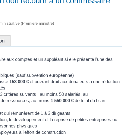
n doit recourir à un commissaire
dministrative (Première ministre)
on
e aux comptes et un suppléant si elle présente l'une des
bliques (sauf subvention européenne)
passe
153 000 €
et ouvrant droit aux donateurs à une réduction
tés
3 critères suivants : au moins 50 salariés, au
ou de ressources, au moins
1 550 000 €
de total du bilan
t qui rémunèrent de 1 à 3 dirigeants
ation, le développement et la reprise de petites entreprises ou
 personnes physiques
ployeurs à l'effort de construction