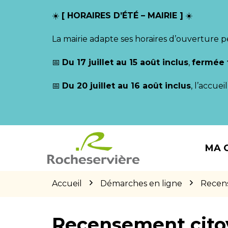
Gestion des traceurs
☀️
[ HORAIRES D’ÉTÉ – MAIRIE ]
☀️
La mairie adapte ses horaires d’ouverture p
📅
Du 17 juillet au 15 août inclus
,
fermée 
📅
Du 20 juillet au 16 août inclus
, l’accue
Aller
Aller
Aller
à
au
au
MA 
la
contenu
pied
navigation
de
page
Accueil
Démarches en ligne
Recen
Recensement cito