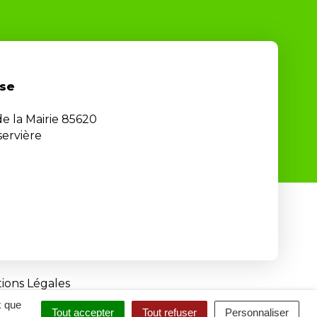
se
de la Mairie 85620
ervière
ions Légales
x que
Tout accepter
Tout refuser
Personnaliser