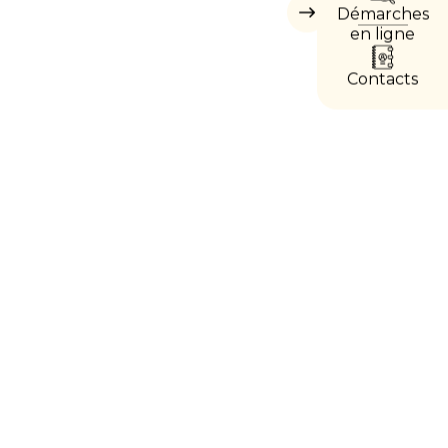
Démarches
Masquer
les
en ligne
accès
directs
Contacts