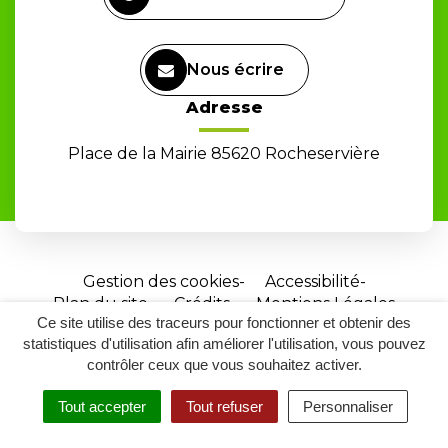
Nous écrire
Adresse
Place de la Mairie 85620 Rocheservière
Gestion des cookies
Accessibilité
Plan du site
Crédits
Mentions Légales
Ce site utilise des traceurs pour fonctionner et obtenir des
Site
statistiques d'utilisation afin améliorer l'utilisation, vous pouvez
réalisé
contrôler ceux que vous souhaitez activer.
par
Tout accepter
Tout refuser
Personnaliser
Inovagora
MENU
RECHERCHER
ACCESSIBILITÉ
(ouverture