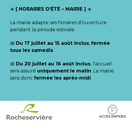
Gestion des traceurs
☀️
[ HORAIRES D’ÉTÉ – MAIRIE ]
☀️
La mairie adapte ses horaires d’ouverture
pendant la période estivale.
📅
Du 17 juillet au 15 août inclus
,
fermée
tous les samedis
.
📅
Du 20 juillet au 16 août inclus
, l’accueil
sera assuré
uniquement le matin
. La mairie
sera donc
fermée les après-midi
.
Aller
Aller
Aller
à
au
au
la
contenu
pied
ACCÈS RAPIDES
navigation
de
page