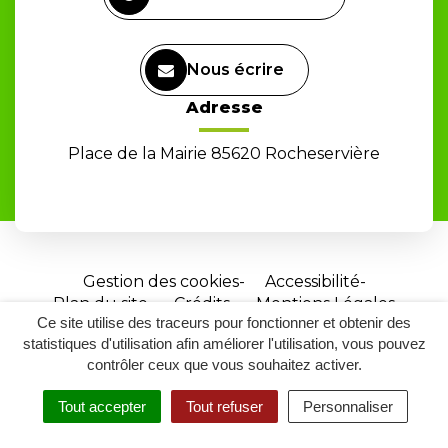
Nous écrire
Adresse
Place de la Mairie 85620 Rocheservière
Gestion des cookies
Accessibilité
Plan du site
Crédits
Mentions Légales
Ce site utilise des traceurs pour fonctionner et obtenir des
Site
statistiques d'utilisation afin améliorer l'utilisation, vous pouvez
réalisé
contrôler ceux que vous souhaitez activer.
par
Tout accepter
Tout refuser
Personnaliser
Inovagora
MENU
RECHERCHER
ACCESSIBILITÉ
(ouverture