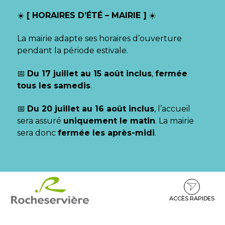
Gestion des traceurs
☀️
[ HORAIRES D’ÉTÉ – MAIRIE ]
☀️
La mairie adapte ses horaires d’ouverture
pendant la période estivale.
📅
Du 17 juillet au 15 août inclus
,
fermée
tous les samedis
.
📅
Du 20 juillet au 16 août inclus
, l’accueil
sera assuré
uniquement le matin
. La mairie
sera donc
fermée les après-midi
.
Aller
Aller
Aller
à
au
au
la
contenu
pied
ACCÈS RAPIDES
navigation
de
page