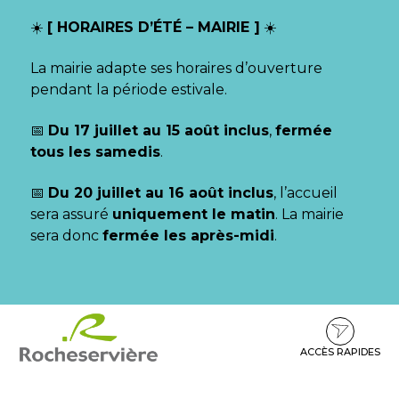
Gestion des traceurs
☀️
[ HORAIRES D’ÉTÉ – MAIRIE ]
☀️
La mairie adapte ses horaires d’ouverture
pendant la période estivale.
📅
Du 17 juillet au 15 août inclus
,
fermée
tous les samedis
.
📅
Du 20 juillet au 16 août inclus
, l’accueil
sera assuré
uniquement le matin
. La mairie
sera donc
fermée les après-midi
.
Aller
Aller
Aller
à
au
au
la
contenu
pied
ACCÈS RAPIDES
navigation
de
page