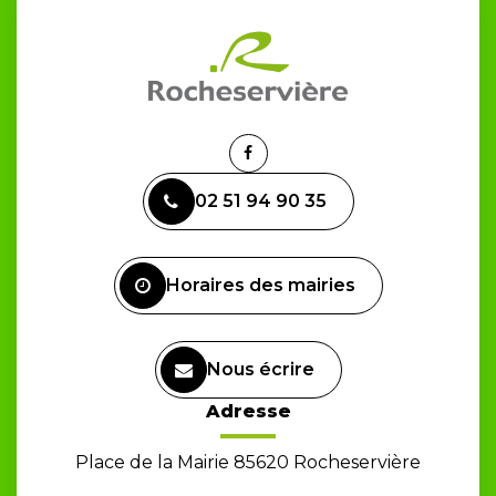
Lien
vers
02 51 94 90 35
le
compte
Facebook
Horaires des mairies
Nous écrire
Adresse
Place de la Mairie 85620 Rocheservière