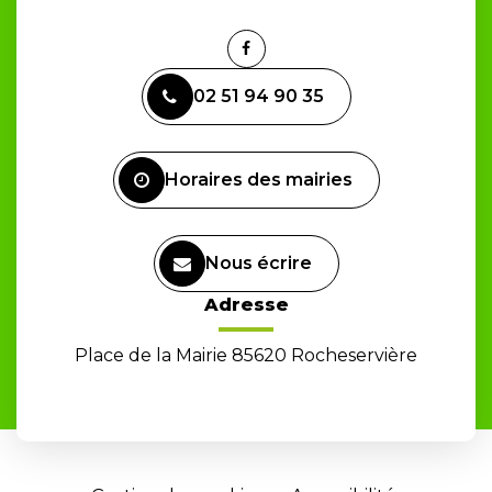
Lien
vers
02 51 94 90 35
le
compte
Facebook
Horaires des mairies
Nous écrire
Adresse
Place de la Mairie 85620 Rocheservière