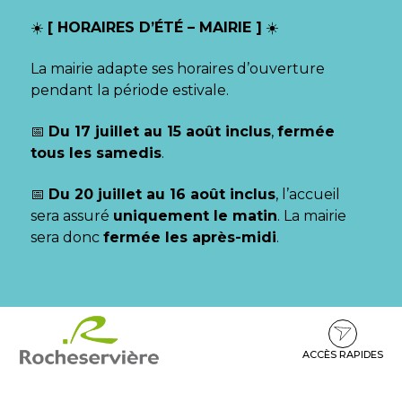
Gestion des traceurs
☀️
[ HORAIRES D’ÉTÉ – MAIRIE ]
☀️
La mairie adapte ses horaires d’ouverture
pendant la période estivale.
📅
Du 17 juillet au 15 août inclus
,
fermée
tous les samedis
.
📅
Du 20 juillet au 16 août inclus
, l’accueil
sera assuré
uniquement le matin
. La mairie
sera donc
fermée les après-midi
.
Aller
Aller
Aller
à
au
au
la
contenu
pied
ACCÈS RAPIDES
navigation
de
page