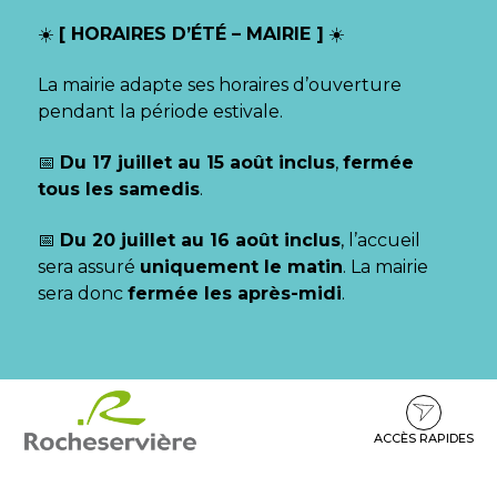
Gestion des traceurs
☀️
[ HORAIRES D’ÉTÉ – MAIRIE ]
☀️
La mairie adapte ses horaires d’ouverture
pendant la période estivale.
📅
Du 17 juillet au 15 août inclus
,
fermée
tous les samedis
.
📅
Du 20 juillet au 16 août inclus
, l’accueil
sera assuré
uniquement le matin
. La mairie
sera donc
fermée les après-midi
.
Aller
Aller
Aller
à
au
au
la
contenu
pied
ACCÈS RAPIDES
navigation
de
page