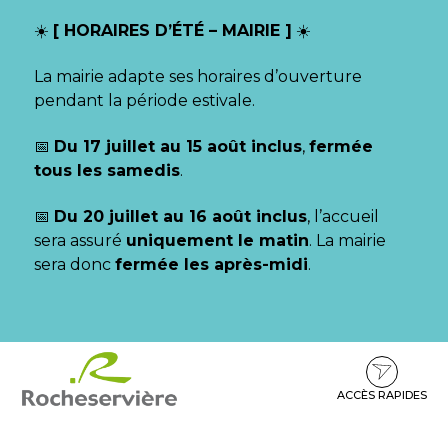
Gestion des traceurs
☀️
[ HORAIRES D’ÉTÉ – MAIRIE ]
☀️
La mairie adapte ses horaires d’ouverture
pendant la période estivale.
📅
Du 17 juillet au 15 août inclus
,
fermée
tous les samedis
.
📅
Du 20 juillet au 16 août inclus
, l’accueil
sera assuré
uniquement le matin
. La mairie
sera donc
fermée les après-midi
.
Aller
Aller
Aller
à
au
au
la
contenu
pied
ACCÈS RAPIDES
navigation
de
page