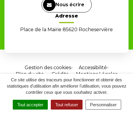
Nous écrire
Adresse
Place de la Mairie 85620 Rocheservière
Gestion des cookies
Accessibilité
Plan du site
Crédits
Mentions Légales
Ce site utilise des traceurs pour fonctionner et obtenir des
Site
statistiques d'utilisation afin améliorer l'utilisation, vous pouvez
réalisé
contrôler ceux que vous souhaitez activer.
par
Tout accepter
Tout refuser
Personnaliser
Inovagora
MENU
RECHERCHER
ACCESSIBILITÉ
(ouverture
dans
un
nouvel