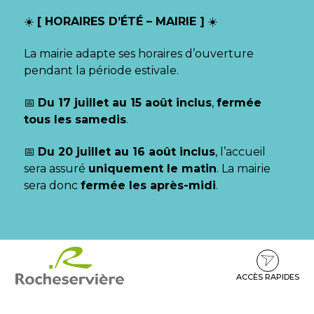
Gestion des traceurs
☀️
[ HORAIRES D’ÉTÉ – MAIRIE ]
☀️
La mairie adapte ses horaires d’ouverture
pendant la période estivale.
📅
Du 17 juillet au 15 août inclus
,
fermée
tous les samedis
.
📅
Du 20 juillet au 16 août inclus
, l’accueil
sera assuré
uniquement le matin
. La mairie
sera donc
fermée les après-midi
.
Aller
Aller
Aller
à
au
au
la
contenu
pied
ACCÈS RAPIDES
navigation
de
page