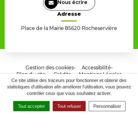
Nous écrire
Adresse
Place de la Mairie 85620 Rocheservière
Gestion des cookies
Accessibilité
Plan du site
Crédits
Mentions Légales
Ce site utilise des traceurs pour fonctionner et obtenir des
Site
statistiques d'utilisation afin améliorer l'utilisation, vous pouvez
réalisé
contrôler ceux que vous souhaitez activer.
par
Tout accepter
Tout refuser
Personnaliser
Inovagora
MENU
RECHERCHER
ACCESSIBILITÉ
(ouverture
dans
un
nouvel