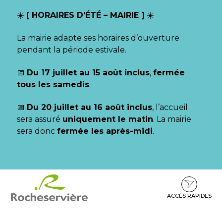
Gestion des traceurs
☀️
[ HORAIRES D’ÉTÉ – MAIRIE ]
☀️
La mairie adapte ses horaires d’ouverture
pendant la période estivale.
📅
Du 17 juillet au 15 août inclus
,
fermée
tous les samedis
.
📅
Du 20 juillet au 16 août inclus
, l’accueil
sera assuré
uniquement le matin
. La mairie
sera donc
fermée les après-midi
.
Aller
Aller
Aller
à
au
au
la
contenu
pied
ACCÈS RAPIDES
navigation
de
page