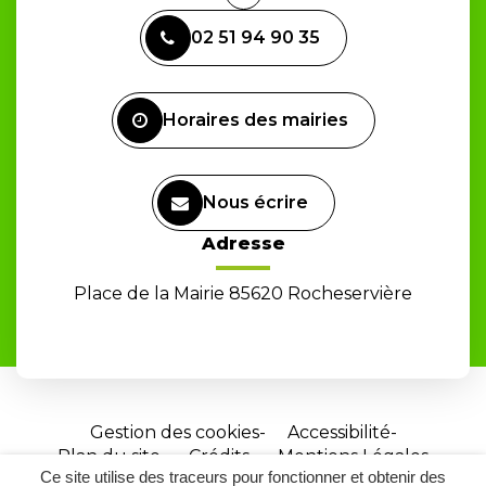
Lien
vers
02 51 94 90 35
le
compte
Facebook
Horaires des mairies
Nous écrire
Adresse
Place de la Mairie 85620 Rocheservière
Gestion des cookies
Accessibilité
Plan du site
Crédits
Mentions Légales
Ce site utilise des traceurs pour fonctionner et obtenir des