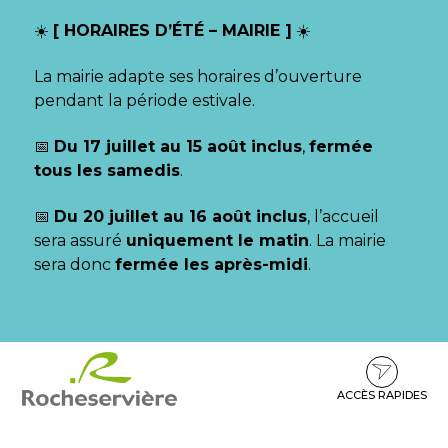
Gestion des traceurs
☀️
[ HORAIRES D’ÉTÉ – MAIRIE ]
☀️
La mairie adapte ses horaires d’ouverture
pendant la période estivale.
📅
Du 17 juillet au 15 août inclus
,
fermée
tous les samedis
.
📅
Du 20 juillet au 16 août inclus
, l’accueil
sera assuré
uniquement le matin
. La mairie
sera donc
fermée les après-midi
.
Aller
Aller
Aller
à
au
au
la
contenu
pied
ACCÈS RAPIDES
navigation
de
page