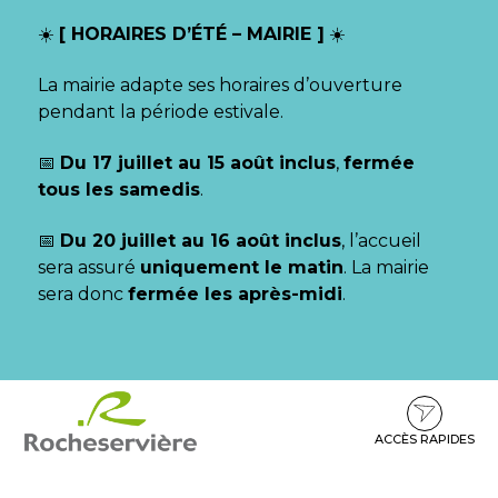
Gestion des traceurs
☀️
[ HORAIRES D’ÉTÉ – MAIRIE ]
☀️
La mairie adapte ses horaires d’ouverture
pendant la période estivale.
📅
Du 17 juillet au 15 août inclus
,
fermée
tous les samedis
.
📅
Du 20 juillet au 16 août inclus
, l’accueil
sera assuré
uniquement le matin
. La mairie
sera donc
fermée les après-midi
.
Aller
Aller
Aller
à
au
au
la
contenu
pied
ACCÈS RAPIDES
navigation
de
page