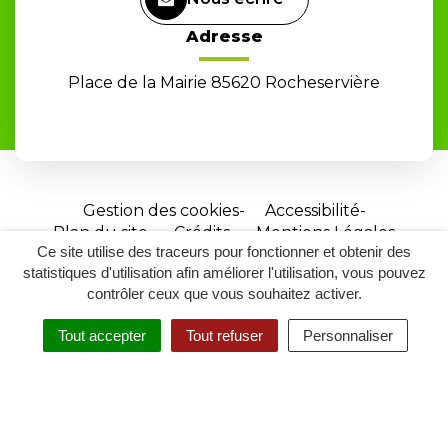
Adresse
Place de la Mairie 85620 Rocheservière
Gestion des cookies
Accessibilité
Plan du site
Crédits
Mentions Légales
Ce site utilise des traceurs pour fonctionner et obtenir des
Site
statistiques d'utilisation afin améliorer l'utilisation, vous pouvez
réalisé
contrôler ceux que vous souhaitez activer.
par
Tout accepter
Tout refuser
Personnaliser
Inovagora
MENU
RECHERCHER
ACCESSIBILITÉ
(ouverture
dans
un
nouvel