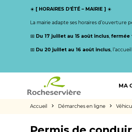
Gestion des traceurs
☀️
[ HORAIRES D’ÉTÉ – MAIRIE ]
☀️
La mairie adapte ses horaires d’ouverture p
📅
Du 17 juillet au 15 août inclus
,
fermée 
📅
Du 20 juillet au 16 août inclus
, l’accue
Aller
Aller
Aller
à
au
au
MA 
la
contenu
pied
navigation
de
page
Accueil
Démarches en ligne
Véhicu
Permis de condui