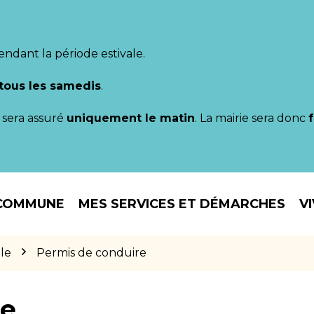
endant la période estivale.
tous les samedis
.
il sera assuré
uniquement le matin
. La mairie sera donc
COMMUNE
MES SERVICES ET DÉMARCHES
V
le
Permis de conduire
re