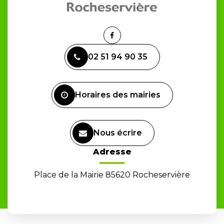
Lien
vers
02 51 94 90 35
le
compte
Facebook
Horaires des mairies
Nous écrire
Adresse
Place de la Mairie 85620 Rocheservière