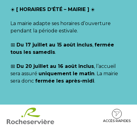
Gestion des traceurs
☀️
[ HORAIRES D’ÉTÉ – MAIRIE ]
☀️
La mairie adapte ses horaires d’ouverture
pendant la période estivale.
📅
Du 17 juillet au 15 août inclus
,
fermée
tous les samedis
.
📅
Du 20 juillet au 16 août inclus
, l’accueil
sera assuré
uniquement le matin
. La mairie
sera donc
fermée les après-midi
.
Aller
Aller
Aller
à
au
au
la
contenu
pied
ACCÈS RAPIDES
navigation
de
page