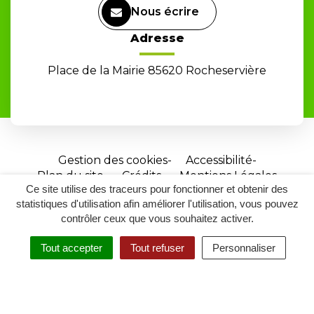
Nous écrire
Adresse
Place de la Mairie 85620 Rocheservière
Gestion des cookies
Accessibilité
Plan du site
Crédits
Mentions Légales
Ce site utilise des traceurs pour fonctionner et obtenir des
Site
statistiques d'utilisation afin améliorer l'utilisation, vous pouvez
réalisé
contrôler ceux que vous souhaitez activer.
par
Tout accepter
Tout refuser
Personnaliser
Inovagora
MENU
RECHERCHER
ACCESSIBILITÉ
(ouverture
dans
un