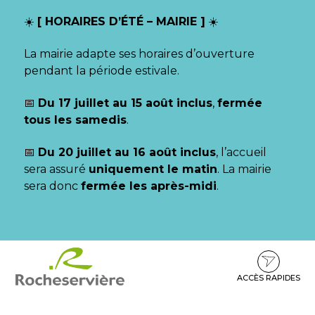
Gestion des traceurs
☀️
[ HORAIRES D’ÉTÉ – MAIRIE ]
☀️
La mairie adapte ses horaires d’ouverture
pendant la période estivale.
📅
Du 17 juillet au 15 août inclus
,
fermée
tous les samedis
.
📅
Du 20 juillet au 16 août inclus
, l’accueil
sera assuré
uniquement le matin
. La mairie
sera donc
fermée les après-midi
.
Aller
Aller
Aller
à
au
au
la
contenu
pied
ACCÈS RAPIDES
navigation
de
page