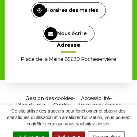
Facebook
Horaires des mairies
Nous écrire
Adresse
Place de la Mairie 85620 Rocheservière
Gestion des cookies
Accessibilité
Plan du site
Crédits
Mentions Légales
Ce site utilise des traceurs pour fonctionner et obtenir des
Site
statistiques d'utilisation afin améliorer l'utilisation, vous pouvez
réalisé
contrôler ceux que vous souhaitez activer.
par
Tout accepter
Tout refuser
Personnaliser