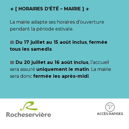
Gestion des traceurs
☀️
[ HORAIRES D’ÉTÉ – MAIRIE ]
☀️
La mairie adapte ses horaires d’ouverture
pendant la période estivale.
📅
Du 17 juillet au 15 août inclus
,
fermée
tous les samedis
.
📅
Du 20 juillet au 16 août inclus
, l’accueil
sera assuré
uniquement le matin
. La mairie
sera donc
fermée les après-midi
.
Aller
Aller
Aller
à
au
au
la
contenu
pied
ACCÈS RAPIDES
navigation
de
page