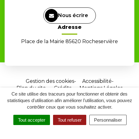
Nous écrire
Adresse
Place de la Mairie 85620 Rocheservière
Gestion des cookies
Accessibilité
Plan du site
Crédits
Mentions Légales
Ce site utilise des traceurs pour fonctionner et obtenir des
Site
statistiques d'utilisation afin améliorer l'utilisation, vous pouvez
réalisé
contrôler ceux que vous souhaitez activer.
par
Tout accepter
Tout refuser
Personnaliser
Inovagora
MENU
RECHERCHER
ACCESSIBILITÉ
(ouverture
dans