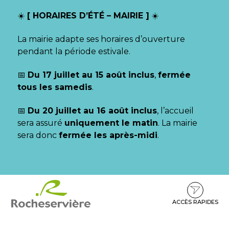
Gestion des traceurs
☀️
[ HORAIRES D’ÉTÉ – MAIRIE ]
☀️
La mairie adapte ses horaires d’ouverture
pendant la période estivale.
📅
Du 17 juillet au 15 août inclus
,
fermée
tous les samedis
.
📅
Du 20 juillet au 16 août inclus
, l’accueil
sera assuré
uniquement le matin
. La mairie
sera donc
fermée les après-midi
.
Aller
Aller
Aller
à
au
au
la
contenu
pied
ACCÈS RAPIDES
navigation
de
page