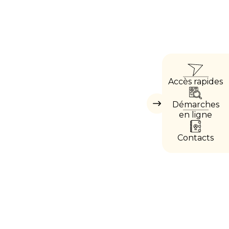
ACCÈ
Accès rapides
DIRE
Démarches
Masquer
les
en ligne
accès
directs
Contacts