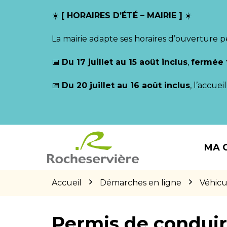
Gestion des traceurs
☀️
[ HORAIRES D’ÉTÉ – MAIRIE ]
☀️
La mairie adapte ses horaires d’ouverture p
📅
Du 17 juillet au 15 août inclus
,
fermée 
📅
Du 20 juillet au 16 août inclus
, l’accue
Aller
Aller
Aller
à
au
au
MA 
la
contenu
pied
navigation
de
page
Accueil
Démarches en ligne
Véhicu
Permis de condui