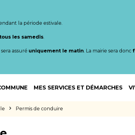
endant la période estivale.
tous les samedis
.
il sera assuré
uniquement le matin
. La mairie sera donc
COMMUNE
MES SERVICES ET DÉMARCHES
V
le
Permis de conduire
re