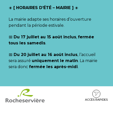
Gestion des traceurs
☀️
[ HORAIRES D’ÉTÉ – MAIRIE ]
☀️
La mairie adapte ses horaires d’ouverture
pendant la période estivale.
📅
Du 17 juillet au 15 août inclus
,
fermée
tous les samedis
.
📅
Du 20 juillet au 16 août inclus
, l’accueil
sera assuré
uniquement le matin
. La mairie
sera donc
fermée les après-midi
.
Aller
Aller
Aller
à
au
au
la
contenu
pied
ACCÈS RAPIDES
navigation
de
page