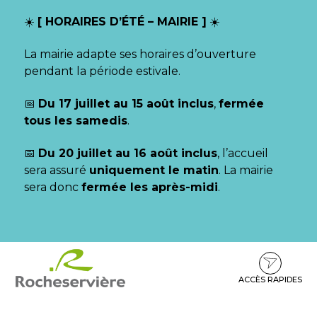
Gestion des traceurs
☀️
[ HORAIRES D’ÉTÉ – MAIRIE ]
☀️
La mairie adapte ses horaires d’ouverture
pendant la période estivale.
📅
Du 17 juillet au 15 août inclus
,
fermée
tous les samedis
.
📅
Du 20 juillet au 16 août inclus
, l’accueil
sera assuré
uniquement le matin
. La mairie
sera donc
fermée les après-midi
.
Aller
Aller
Aller
à
au
au
la
contenu
pied
ACCÈS RAPIDES
navigation
de
page