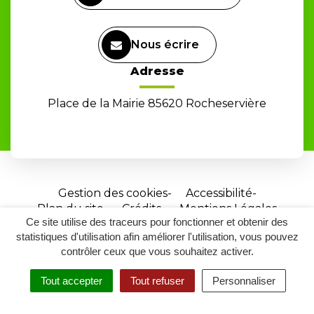
Nous écrire
Adresse
Place de la Mairie 85620 Rocheservière
Gestion des cookies
Accessibilité
Plan du site
Crédits
Mentions Légales
Ce site utilise des traceurs pour fonctionner et obtenir des
Site
statistiques d'utilisation afin améliorer l'utilisation, vous pouvez
réalisé
contrôler ceux que vous souhaitez activer.
par
Tout accepter
Tout refuser
Personnaliser
Inovagora
MENU
RECHERCHER
ACCESSIBILITÉ
(ouverture