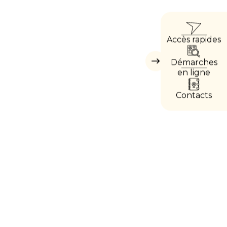
ACCÈ
Accès rapides
DIRE
Démarches
Masquer
les
en ligne
accès
directs
Contacts