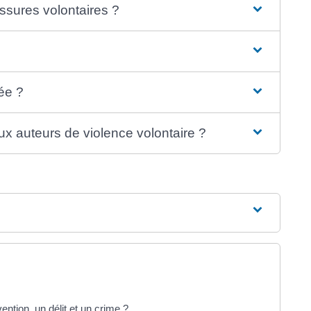
ssures volontaires ?
ée ?
ux auteurs de violence volontaire ?
ention, un délit et un crime ?