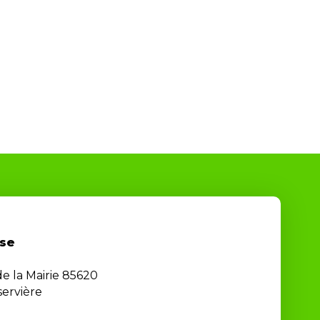
se
de la Mairie 85620
ervière