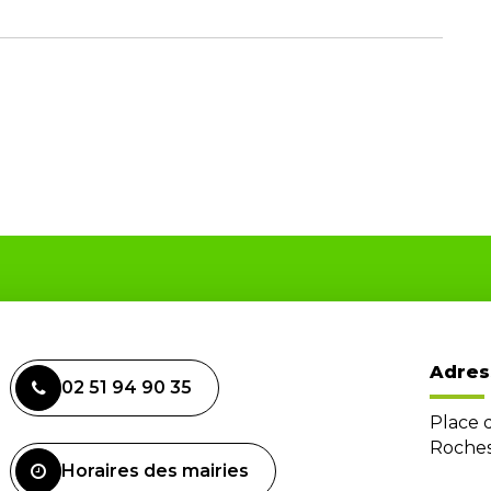
Adres
02 51 94 90 35
Place 
Roches
Horaires des mairies