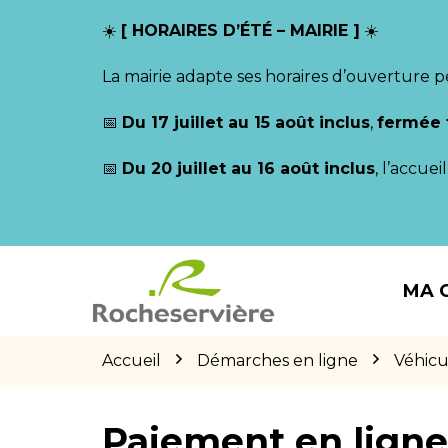
Gestion des traceurs
☀️
[ HORAIRES D’ÉTÉ – MAIRIE ]
☀️
La mairie adapte ses horaires d’ouverture p
📅
Du 17 juillet au 15 août inclus
,
fermée 
📅
Du 20 juillet au 16 août inclus
, l’accue
Aller
Aller
Aller
à
au
au
MA 
la
contenu
pied
navigation
de
page
Accueil
Démarches en ligne
Véhicu
Paiement en lign