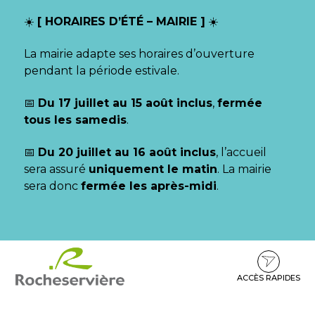
Gestion des traceurs
☀️
[ HORAIRES D’ÉTÉ – MAIRIE ]
☀️
La mairie adapte ses horaires d’ouverture
pendant la période estivale.
📅
Du 17 juillet au 15 août inclus
,
fermée
tous les samedis
.
📅
Du 20 juillet au 16 août inclus
, l’accueil
sera assuré
uniquement le matin
. La mairie
sera donc
fermée les après-midi
.
Aller
Aller
Aller
à
au
au
la
contenu
pied
ACCÈS RAPIDES
navigation
de
page