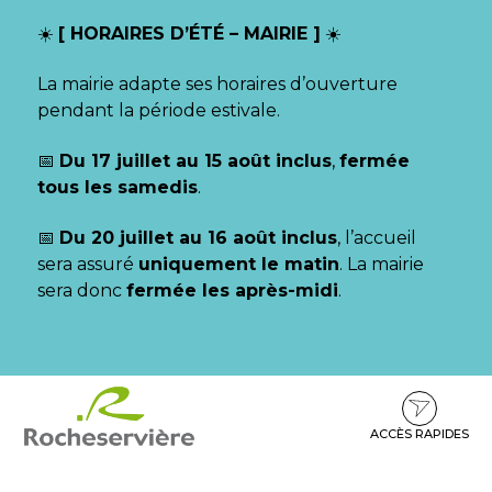
Gestion des traceurs
☀️
[ HORAIRES D’ÉTÉ – MAIRIE ]
☀️
La mairie adapte ses horaires d’ouverture
pendant la période estivale.
📅
Du 17 juillet au 15 août inclus
,
fermée
tous les samedis
.
📅
Du 20 juillet au 16 août inclus
, l’accueil
sera assuré
uniquement le matin
. La mairie
sera donc
fermée les après-midi
.
Aller
Aller
Aller
à
au
au
la
contenu
pied
ACCÈS RAPIDES
navigation
de
page