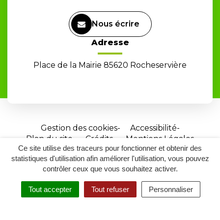
Nous écrire
Adresse
Place de la Mairie 85620 Rocheservière
Gestion des cookies
Accessibilité
Plan du site
Crédits
Mentions Légales
Ce site utilise des traceurs pour fonctionner et obtenir des
Site
statistiques d'utilisation afin améliorer l'utilisation, vous pouvez
réalisé
contrôler ceux que vous souhaitez activer.
par
Tout accepter
Tout refuser
Personnaliser
Inovagora
MENU
RECHERCHER
ACCESSIBILITÉ
(ouverture
dans