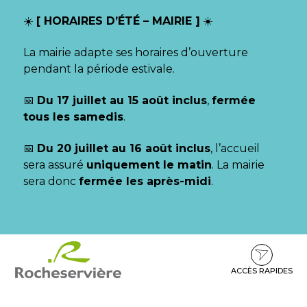
Gestion des traceurs
☀️
[ HORAIRES D’ÉTÉ – MAIRIE ]
☀️
La mairie adapte ses horaires d’ouverture
pendant la période estivale.
📅
Du 17 juillet au 15 août inclus
,
fermée
tous les samedis
.
📅
Du 20 juillet au 16 août inclus
, l’accueil
sera assuré
uniquement le matin
. La mairie
sera donc
fermée les après-midi
.
Aller
Aller
Aller
à
au
au
la
contenu
pied
ACCÈS RAPIDES
navigation
de
page