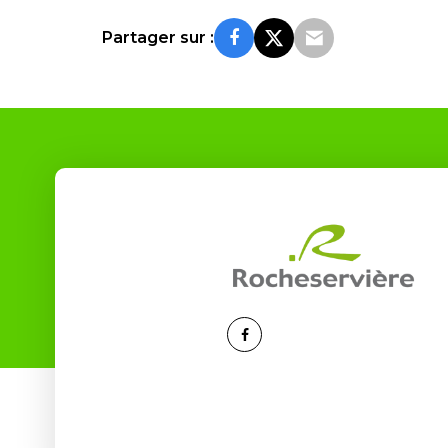
Partager sur :
Lien
vers
le
compte
Facebook