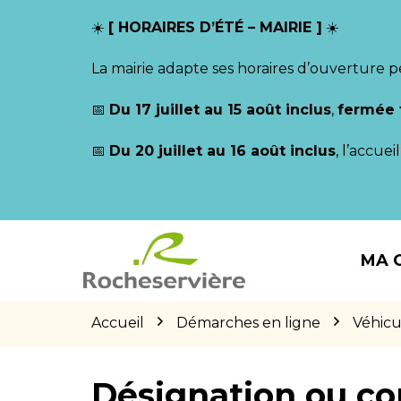
Gestion des traceurs
☀️
[ HORAIRES D’ÉTÉ – MAIRIE ]
☀️
La mairie adapte ses horaires d’ouverture p
📅
Du 17 juillet au 15 août inclus
,
fermée 
📅
Du 20 juillet au 16 août inclus
, l’accue
Aller
Aller
Aller
à
au
au
MA 
la
contenu
pied
navigation
de
page
Accueil
Démarches en ligne
Véhicu
Désignation ou co