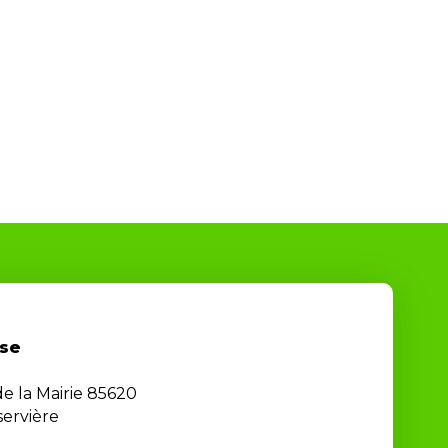
se
de la Mairie 85620
ervière