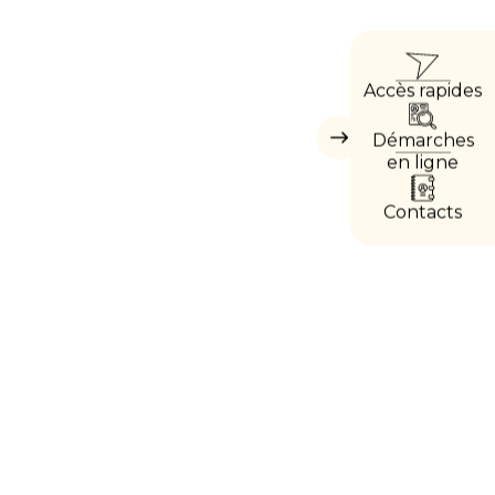
ACCÈ
Accès rapides
DIRE
Démarches
Masquer
les
en ligne
accès
directs
Contacts