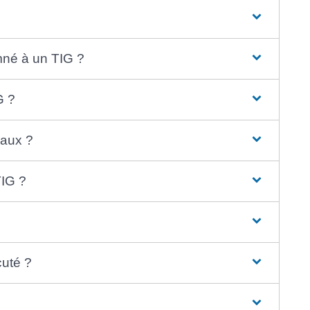
mné à un TIG ?
G ?
vaux ?
TIG ?
cuté ?