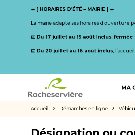
Gestion des traceurs
☀️
[ HORAIRES D’ÉTÉ – MAIRIE ]
☀️
La mairie adapte ses horaires d’ouverture p
📅
Du 17 juillet au 15 août inclus
,
fermée 
📅
Du 20 juillet au 16 août inclus
, l’accue
Aller
Aller
Aller
à
au
au
MA 
la
contenu
pied
navigation
de
page
Accueil
Démarches en ligne
Véhicu
Désignation ou co