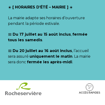
Gestion des traceurs
☀️
[ HORAIRES D’ÉTÉ – MAIRIE ]
☀️
La mairie adapte ses horaires d’ouverture
pendant la période estivale.
📅
Du 17 juillet au 15 août inclus
,
fermée
tous les samedis
.
📅
Du 20 juillet au 16 août inclus
, l’accueil
sera assuré
uniquement le matin
. La mairie
sera donc
fermée les après-midi
.
Aller
Aller
Aller
à
au
au
la
contenu
pied
ACCÈS RAPIDES
navigation
de
page