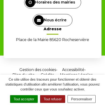
Horaires des mairies
Nous écrire
Adresse
Place de la Mairie 85620 Rocheservière
Gestion des cookies
Accessibilité
Plan du site
Crédits
Mentions Légales
Ce site utilise des traceurs pour fonctionner et obtenir des
Site
statistiques d'utilisation afin améliorer l'utilisation, vous pouvez
réalisé
contrôler ceux que vous souhaitez activer.
par
Tout accepter
Tout refuser
Personnaliser
Inovagora
MENU
RECHERCHER
ACCESSIBILITÉ