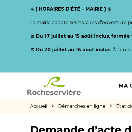
Gestion des traceurs
☀️
[ HORAIRES D’ÉTÉ – MAIRIE ]
☀️
La mairie adapte ses horaires d’ouverture p
📅
Du 17 juillet au 15 août inclus
,
fermée 
📅
Du 20 juillet au 16 août inclus
, l’accue
Aller
Aller
Aller
à
au
au
MA 
la
contenu
pied
navigation
de
page
Accueil
Démarches en ligne
État civ
Demande d’acte d