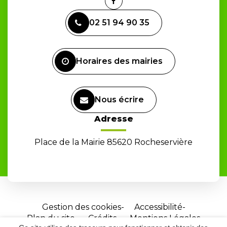
Lien
vers
02 51 94 90 35
le
compte
Facebook
Horaires des mairies
Nous écrire
Adresse
Place de la Mairie 85620 Rocheservière
Gestion des cookies
Accessibilité
Plan du site
Crédits
Mentions Légales