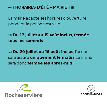
Gestion des traceurs
☀️
[ HORAIRES D’ÉTÉ – MAIRIE ]
☀️
La mairie adapte ses horaires d’ouverture
pendant la période estivale.
📅
Du 17 juillet au 15 août inclus
,
fermée
tous les samedis
.
📅
Du 20 juillet au 16 août inclus
, l’accueil
sera assuré
uniquement le matin
. La mairie
sera donc
fermée les après-midi
.
Aller
Aller
Aller
à
au
au
la
contenu
pied
ACCÈS RAPIDES
navigation
de
page