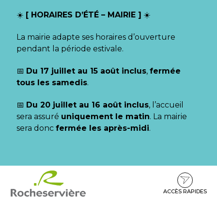
Gestion des traceurs
☀️
[ HORAIRES D’ÉTÉ – MAIRIE ]
☀️
La mairie adapte ses horaires d’ouverture
pendant la période estivale.
📅
Du 17 juillet au 15 août inclus
,
fermée
tous les samedis
.
📅
Du 20 juillet au 16 août inclus
, l’accueil
sera assuré
uniquement le matin
. La mairie
sera donc
fermée les après-midi
.
Aller
Aller
Aller
à
au
au
la
contenu
pied
ACCÈS RAPIDES
navigation
de
page