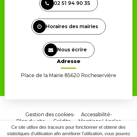
02 51 94 90 35
le
compte
Facebook
Horaires des mairies
Nous écrire
Adresse
Place de la Mairie 85620 Rocheservière
Gestion des cookies
Accessibilité
Plan du site
Crédits
Mentions Légales
Ce site utilise des traceurs pour fonctionner et obtenir des
Site
statistiques d'utilisation afin améliorer l'utilisation, vous pouvez