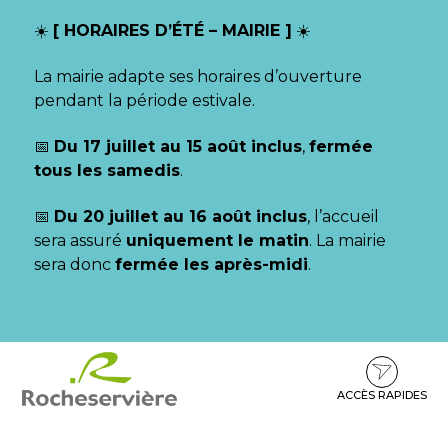
Gestion des traceurs
☀️
[ HORAIRES D’ÉTÉ – MAIRIE ]
☀️
La mairie adapte ses horaires d’ouverture
pendant la période estivale.
📅
Du 17 juillet au 15 août inclus
,
fermée
tous les samedis
.
📅
Du 20 juillet au 16 août inclus
, l’accueil
sera assuré
uniquement le matin
. La mairie
sera donc
fermée les après-midi
.
Aller
Aller
Aller
à
au
au
la
contenu
pied
ACCÈS RAPIDES
navigation
de
page