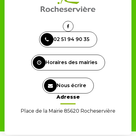
Lien
vers
02 51 94 90 35
le
compte
Facebook
Horaires des mairies
Nous écrire
Adresse
Place de la Mairie 85620 Rocheservière