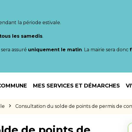
endant la période estivale.
tous les samedis
.
il sera assuré
uniquement le matin
. La mairie sera donc
COMMUNE
MES SERVICES ET DÉMARCHES
V
le
Consultation du solde de points de permis de co
lde de points de