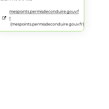
mespoints.permisdeconduire.gouv.f
r
mespoints.permisdeconduire.gouv.fr