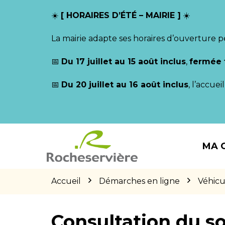
Gestion des traceurs
☀️
[ HORAIRES D’ÉTÉ – MAIRIE ]
☀️
La mairie adapte ses horaires d’ouverture p
📅
Du 17 juillet au 15 août inclus
,
fermée 
📅
Du 20 juillet au 16 août inclus
, l’accue
Aller
Aller
Aller
à
au
au
MA 
la
contenu
pied
navigation
de
page
Accueil
Démarches en ligne
Véhicu
Consultation du so