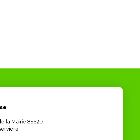
se
de la Mairie 85620
ervière