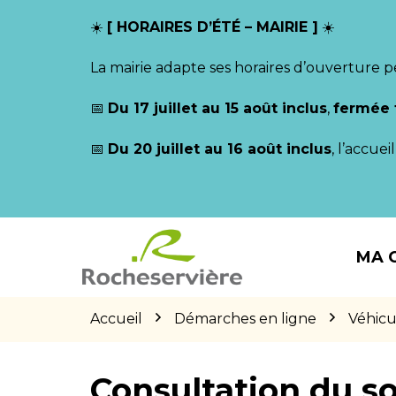
Gestion des traceurs
☀️
[ HORAIRES D’ÉTÉ – MAIRIE ]
☀️
La mairie adapte ses horaires d’ouverture p
📅
Du 17 juillet au 15 août inclus
,
fermée 
📅
Du 20 juillet au 16 août inclus
, l’accue
Aller
Aller
Aller
à
au
au
MA 
la
contenu
pied
navigation
de
page
Accueil
Démarches en ligne
Véhicu
Consultation du so