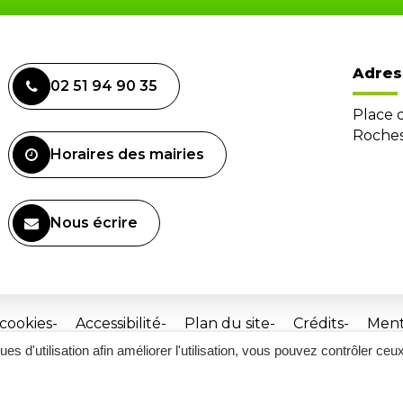
Adres
02 51 94 90 35
Place 
Roches
Horaires des mairies
Nous écrire
 cookies
Accessibilité
Plan du site
Crédits
Ment
ques d'utilisation afin améliorer l'utilisation, vous pouvez contrôler ceu
Site
réalisé