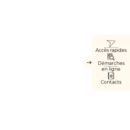
ACCÈ
Accès rapides
DIRE
Démarches
Masquer
les
en ligne
accès
directs
Contacts