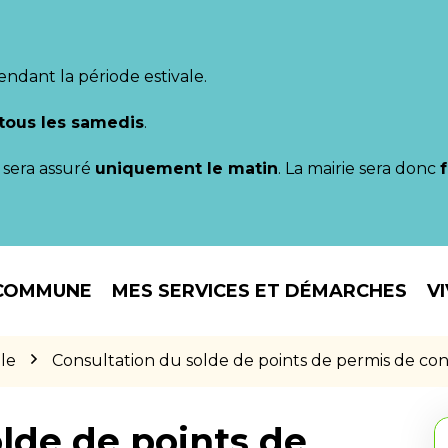
endant la période estivale.
tous les samedis
.
il sera assuré
uniquement le matin
. La mairie sera donc
COMMUNE
MES SERVICES ET DÉMARCHES
V
le
Consultation du solde de points de permis de co
lde de points de