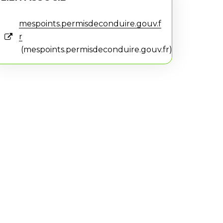
mespoints.permisdeconduire.gouv.f
r
mespoints.permisdeconduire.gouv.fr