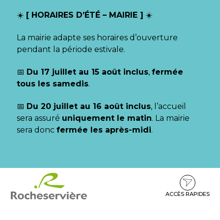
Gestion des traceurs
☀️
[ HORAIRES D’ÉTÉ – MAIRIE ]
☀️
La mairie adapte ses horaires d’ouverture
pendant la période estivale.
📅
Du 17 juillet au 15 août inclus
,
fermée
tous les samedis
.
📅
Du 20 juillet au 16 août inclus
, l’accueil
sera assuré
uniquement le matin
. La mairie
sera donc
fermée les après-midi
.
Aller
Aller
Aller
à
au
au
la
contenu
pied
ACCÈS RAPIDES
navigation
de
page