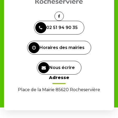
Lien
vers
02 51 94 90 35
le
compte
Facebook
Horaires des mairies
Nous écrire
Adresse
Place de la Mairie 85620 Rocheservière