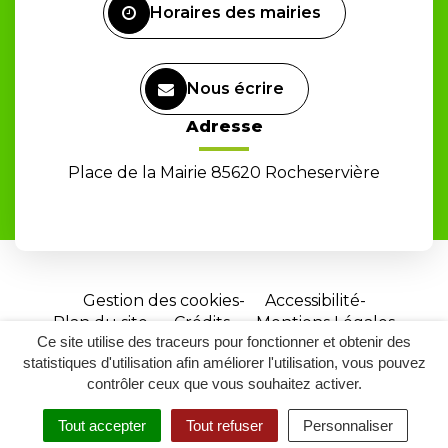
Horaires des mairies
Nous écrire
Adresse
Place de la Mairie 85620 Rocheservière
Gestion des cookies
Accessibilité
Plan du site
Crédits
Mentions Légales
Ce site utilise des traceurs pour fonctionner et obtenir des
Site
statistiques d'utilisation afin améliorer l'utilisation, vous pouvez
réalisé
contrôler ceux que vous souhaitez activer.
par
Tout accepter
Tout refuser
Personnaliser
Inovagora
MENU
RECHERCHER
ACCESSIBILITÉ