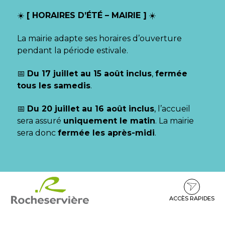
Gestion des traceurs
☀️
[ HORAIRES D’ÉTÉ – MAIRIE ]
☀️
La mairie adapte ses horaires d’ouverture
pendant la période estivale.
📅
Du 17 juillet au 15 août inclus
,
fermée
tous les samedis
.
📅
Du 20 juillet au 16 août inclus
, l’accueil
sera assuré
uniquement le matin
. La mairie
sera donc
fermée les après-midi
.
Aller
Aller
Aller
à
au
au
la
contenu
pied
ACCÈS RAPIDES
navigation
de
page