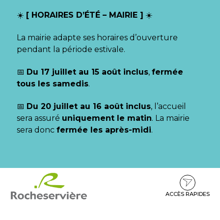
Gestion des traceurs
☀️
[ HORAIRES D’ÉTÉ – MAIRIE ]
☀️
La mairie adapte ses horaires d’ouverture
pendant la période estivale.
📅
Du 17 juillet au 15 août inclus
,
fermée
tous les samedis
.
📅
Du 20 juillet au 16 août inclus
, l’accueil
sera assuré
uniquement le matin
. La mairie
sera donc
fermée les après-midi
.
Aller
Aller
Aller
à
au
au
la
contenu
pied
ACCÈS RAPIDES
navigation
de
page