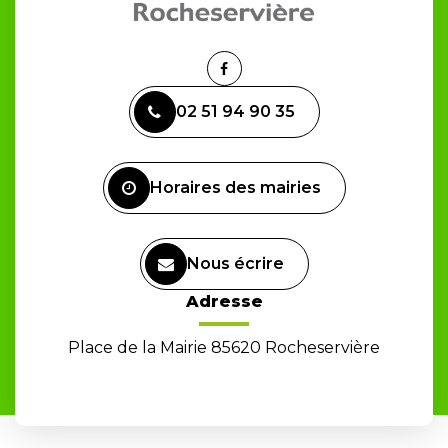
Lien
vers
02 51 94 90 35
le
compte
Facebook
Horaires des mairies
Nous écrire
Adresse
Place de la Mairie 85620 Rocheservière