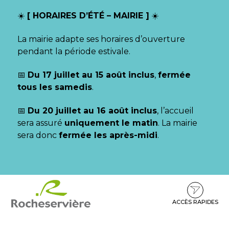
Gestion des traceurs
☀️
[ HORAIRES D’ÉTÉ – MAIRIE ]
☀️
La mairie adapte ses horaires d’ouverture
pendant la période estivale.
📅
Du 17 juillet au 15 août inclus
,
fermée
tous les samedis
.
📅
Du 20 juillet au 16 août inclus
, l’accueil
sera assuré
uniquement le matin
. La mairie
sera donc
fermée les après-midi
.
Aller
Aller
Aller
à
au
au
la
contenu
pied
ACCÈS RAPIDES
navigation
de
page