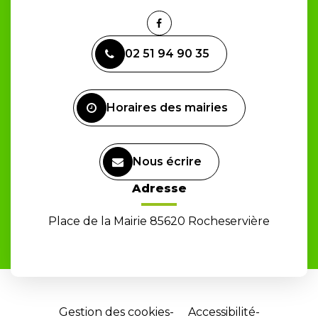
Lien
vers
02 51 94 90 35
le
compte
Facebook
Horaires des mairies
Nous écrire
Adresse
Place de la Mairie 85620 Rocheservière
Gestion des cookies
Accessibilité