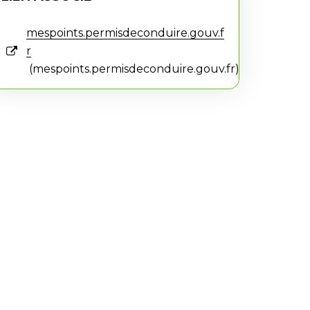
mespoints.permisdeconduire.gouv.f
r
mespoints.permisdeconduire.gouv.fr