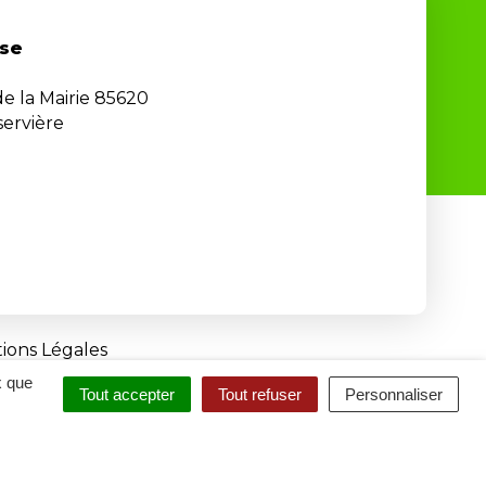
se
de la Mairie 85620
ervière
ions Légales
x que
Tout accepter
Tout refuser
Personnaliser