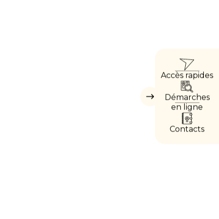
ACCÈ
Accès rapides
DIRE
Démarches
Masquer
les
en ligne
accès
directs
Contacts