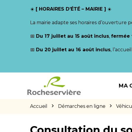
Gestion des traceurs
☀️
[ HORAIRES D’ÉTÉ – MAIRIE ]
☀️
La mairie adapte ses horaires d’ouverture p
📅
Du 17 juillet au 15 août inclus
,
fermée 
📅
Du 20 juillet au 16 août inclus
, l’accue
Aller
Aller
Aller
à
au
au
MA 
la
contenu
pied
navigation
de
page
Accueil
Démarches en ligne
Véhicu
Consultation du so