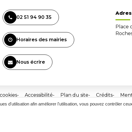
Adres
02 51 94 90 35
Place 
Roches
Horaires des mairies
Nous écrire
 cookies
Accessibilité
Plan du site
Crédits
Ment
ques d'utilisation afin améliorer l'utilisation, vous pouvez contrôler ceu
Site
réalisé
par
Inovagora