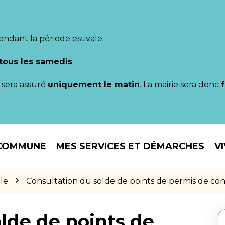
endant la période estivale.
tous les samedis
.
il sera assuré
uniquement le matin
. La mairie sera donc
COMMUNE
MES SERVICES ET DÉMARCHES
V
le
Consultation du solde de points de permis de co
lde de points de