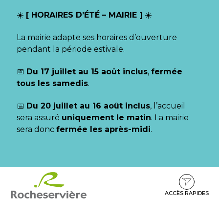
Gestion des traceurs
☀️
[ HORAIRES D’ÉTÉ – MAIRIE ]
☀️
La mairie adapte ses horaires d’ouverture
pendant la période estivale.
📅
Du 17 juillet au 15 août inclus
,
fermée
tous les samedis
.
📅
Du 20 juillet au 16 août inclus
, l’accueil
sera assuré
uniquement le matin
. La mairie
sera donc
fermée les après-midi
.
Aller
Aller
Aller
à
au
au
la
contenu
pied
ACCÈS RAPIDES
navigation
de
page