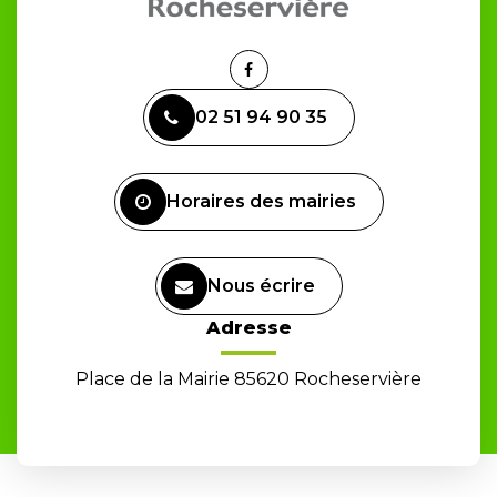
Lien
vers
02 51 94 90 35
le
compte
Facebook
Horaires des mairies
Nous écrire
Adresse
Place de la Mairie 85620 Rocheservière