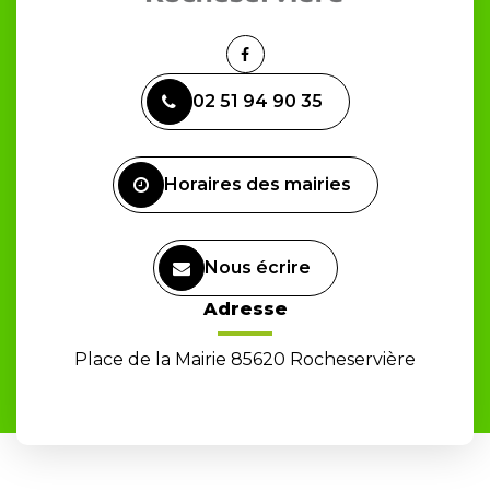
Lien
vers
02 51 94 90 35
le
compte
Facebook
Horaires des mairies
Nous écrire
Adresse
Place de la Mairie 85620 Rocheservière