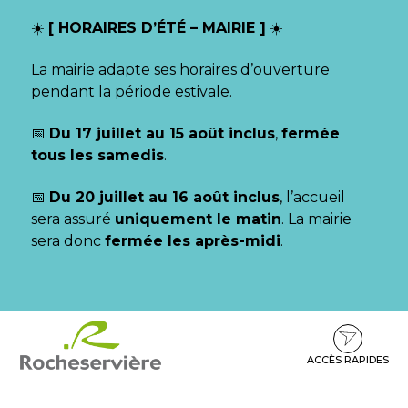
Gestion des traceurs
☀️
[ HORAIRES D’ÉTÉ – MAIRIE ]
☀️
La mairie adapte ses horaires d’ouverture
pendant la période estivale.
📅
Du 17 juillet au 15 août inclus
,
fermée
tous les samedis
.
📅
Du 20 juillet au 16 août inclus
, l’accueil
sera assuré
uniquement le matin
. La mairie
sera donc
fermée les après-midi
.
Aller
Aller
Aller
à
au
au
la
contenu
pied
ACCÈS RAPIDES
navigation
de
page