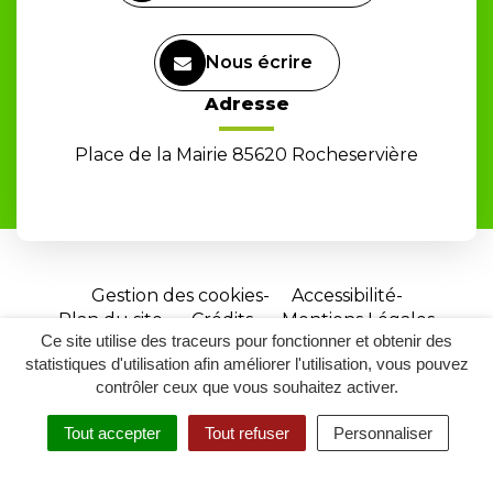
Nous écrire
Adresse
Place de la Mairie 85620 Rocheservière
Gestion des cookies
Accessibilité
Plan du site
Crédits
Mentions Légales
Ce site utilise des traceurs pour fonctionner et obtenir des
Site
statistiques d'utilisation afin améliorer l'utilisation, vous pouvez
réalisé
contrôler ceux que vous souhaitez activer.
par
Tout accepter
Tout refuser
Personnaliser
Inovagora
MENU
RECHERCHER
ACCESSIBILITÉ
(ouverture
dans