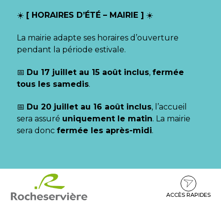
Gestion des traceurs
☀️
[ HORAIRES D’ÉTÉ – MAIRIE ]
☀️
La mairie adapte ses horaires d’ouverture
pendant la période estivale.
📅
Du 17 juillet au 15 août inclus
,
fermée
tous les samedis
.
📅
Du 20 juillet au 16 août inclus
, l’accueil
sera assuré
uniquement le matin
. La mairie
sera donc
fermée les après-midi
.
Aller
Aller
Aller
à
au
au
la
contenu
pied
ACCÈS RAPIDES
navigation
de
page