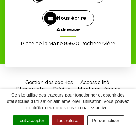
Nous écrire
Adresse
Place de la Mairie 85620 Rocheservière
Gestion des cookies
Accessibilité
Plan du site
Crédits
Mentions Légales
Ce site utilise des traceurs pour fonctionner et obtenir des
Site
statistiques d'utilisation afin améliorer l'utilisation, vous pouvez
réalisé
contrôler ceux que vous souhaitez activer.
par
Tout accepter
Tout refuser
Personnaliser
Inovagora
MENU
RECHERCHER
ACCESSIBILITÉ
(ouverture
dans