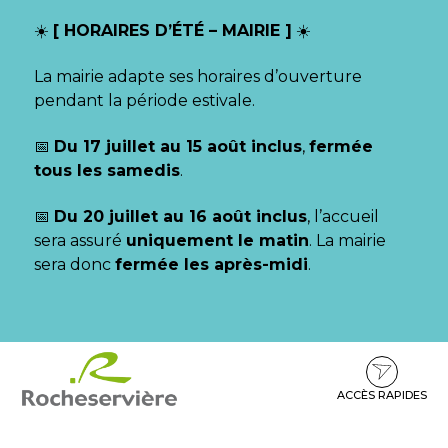
Gestion des traceurs
☀️
[ HORAIRES D’ÉTÉ – MAIRIE ]
☀️
La mairie adapte ses horaires d’ouverture
pendant la période estivale.
📅
Du 17 juillet au 15 août inclus
,
fermée
tous les samedis
.
📅
Du 20 juillet au 16 août inclus
, l’accueil
sera assuré
uniquement le matin
. La mairie
sera donc
fermée les après-midi
.
Aller
Aller
Aller
à
au
au
la
contenu
pied
ACCÈS RAPIDES
navigation
de
page