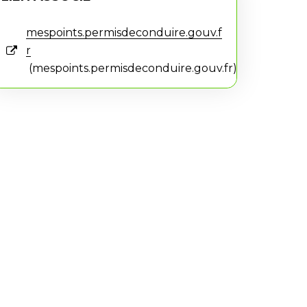
mespoints.permisdeconduire.gouv.f
r
mespoints.permisdeconduire.gouv.fr