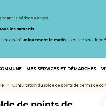
endant la période estivale.
tous les samedis
.
il sera assuré
uniquement le matin
. La mairie sera donc
COMMUNE
MES SERVICES ET DÉMARCHES
V
le
Consultation du solde de points de permis de co
lde de points de