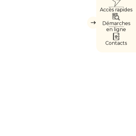
ACCÈ
Accès rapides
DIRE
Démarches
Masquer
les
en ligne
accès
directs
Contacts