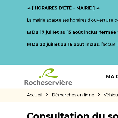
Gestion des traceurs
☀️
[ HORAIRES D’ÉTÉ – MAIRIE ]
☀️
La mairie adapte ses horaires d’ouverture p
📅
Du 17 juillet au 15 août inclus
,
fermée 
📅
Du 20 juillet au 16 août inclus
, l’accue
Aller
Aller
Aller
à
au
au
MA 
la
contenu
pied
navigation
de
page
Accueil
Démarches en ligne
Véhicu
Consultation du so