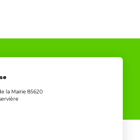
se
de la Mairie 85620
ervière