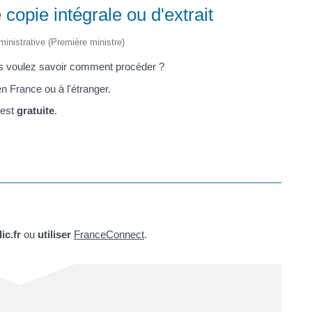
opie intégrale ou d'extrait
dministrative (Première ministre)
s voulez savoir comment procéder ?
en France ou à l'étranger.
 est
gratuite
.
ic.fr
ou
utiliser
FranceConnect
.