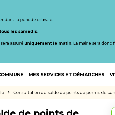
endant la période estivale.
tous les samedis
.
il sera assuré
uniquement le matin
. La mairie sera donc
COMMUNE
MES SERVICES ET DÉMARCHES
V
le
Consultation du solde de points de permis de co
lde de points de