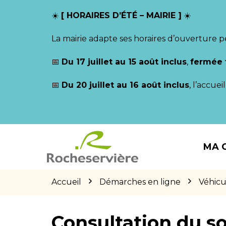
Gestion des traceurs
☀️
[ HORAIRES D’ÉTÉ – MAIRIE ]
☀️
La mairie adapte ses horaires d’ouverture p
📅
Du 17 juillet au 15 août inclus
,
fermée 
📅
Du 20 juillet au 16 août inclus
, l’accue
Aller
Aller
Aller
à
au
au
MA 
la
contenu
pied
navigation
de
page
Accueil
Démarches en ligne
Véhicu
Consultation du so