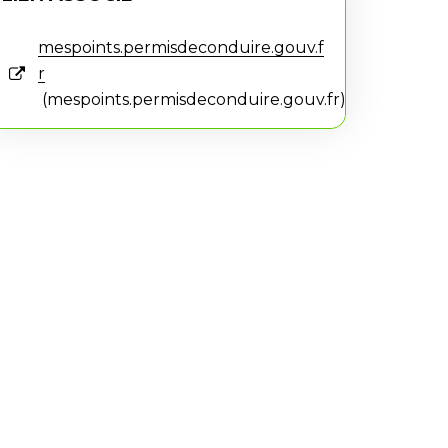
mespoints.permisdeconduire.gouv.f
r
mespoints.permisdeconduire.gouv.fr