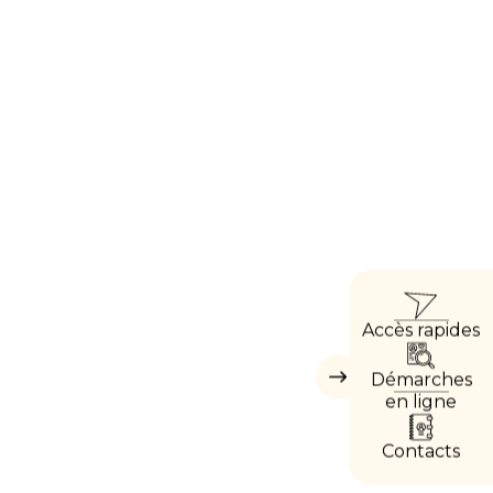
ACCÈ
Accès rapides
DIRE
Démarches
Masquer
les
en ligne
accès
directs
Contacts