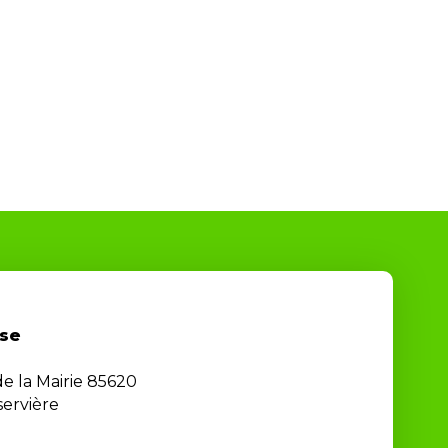
se
de la Mairie 85620
ervière