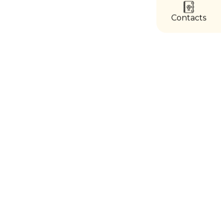
accès
directs
Contacts