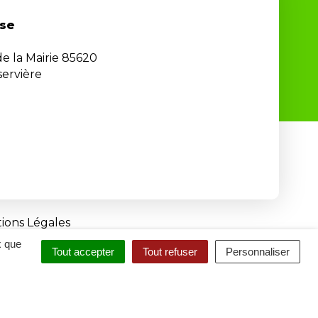
se
de la Mairie 85620
ervière
ions Légales
x que
Tout accepter
Tout refuser
Personnaliser