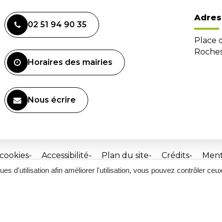
Adres
02 51 94 90 35
Place 
Roches
Horaires des mairies
Nous écrire
 cookies
Accessibilité
Plan du site
Crédits
Ment
ques d'utilisation afin améliorer l'utilisation, vous pouvez contrôler ceu
Site
réalisé
par
Inovagora