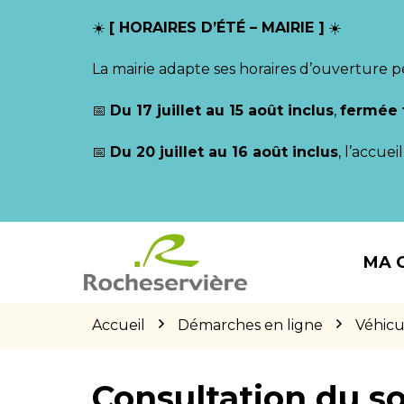
Gestion des traceurs
☀️
[ HORAIRES D’ÉTÉ – MAIRIE ]
☀️
La mairie adapte ses horaires d’ouverture p
📅
Du 17 juillet au 15 août inclus
,
fermée 
📅
Du 20 juillet au 16 août inclus
, l’accue
Aller
Aller
Aller
à
au
au
MA 
la
contenu
pied
navigation
de
page
Accueil
Démarches en ligne
Véhicu
Consultation du so