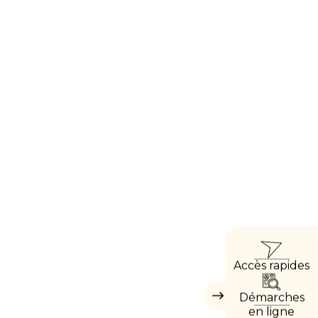
ACCÈ
Accès rapides
DIRE
Démarches
Masquer
les
en ligne