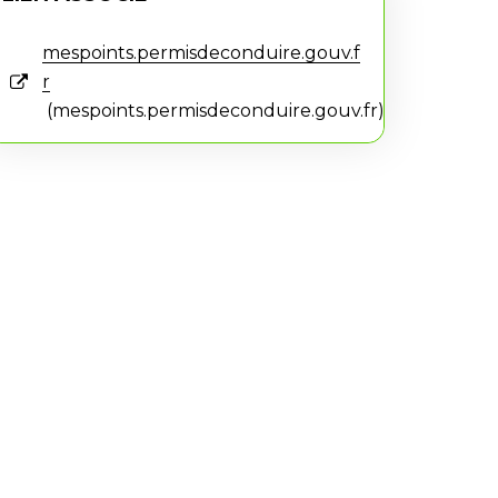
mespoints.permisdeconduire.gouv.f
r
mespoints.permisdeconduire.gouv.fr