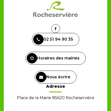
Lien
vers
02 51 94 90 35
le
compte
Facebook
Horaires des mairies
Nous écrire
Adresse
Place de la Mairie 85620 Rocheservière