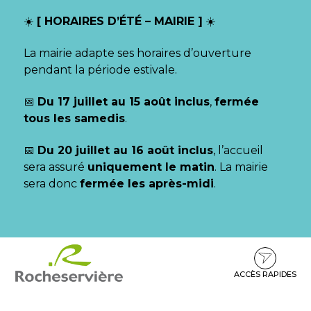
Gestion des traceurs
☀️
[ HORAIRES D’ÉTÉ – MAIRIE ]
☀️
La mairie adapte ses horaires d’ouverture
pendant la période estivale.
📅
Du 17 juillet au 15 août inclus
,
fermée
tous les samedis
.
📅
Du 20 juillet au 16 août inclus
, l’accueil
sera assuré
uniquement le matin
. La mairie
sera donc
fermée les après-midi
.
Aller
Aller
Aller
à
au
au
la
contenu
pied
ACCÈS RAPIDES
navigation
de
page