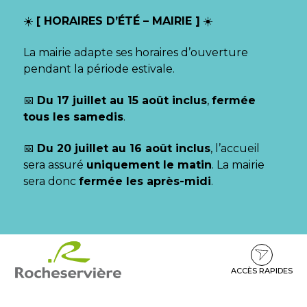
Gestion des traceurs
☀️
[ HORAIRES D’ÉTÉ – MAIRIE ]
☀️
La mairie adapte ses horaires d’ouverture
pendant la période estivale.
📅
Du 17 juillet au 15 août inclus
,
fermée
tous les samedis
.
📅
Du 20 juillet au 16 août inclus
, l’accueil
sera assuré
uniquement le matin
. La mairie
sera donc
fermée les après-midi
.
Aller
Aller
Aller
à
au
au
la
contenu
pied
ACCÈS RAPIDES
navigation
de
page