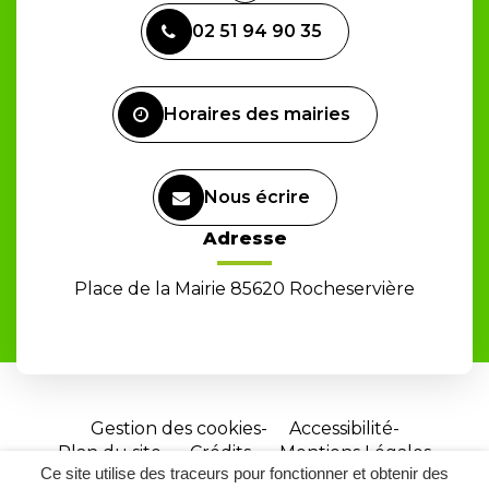
vers
02 51 94 90 35
le
compte
Facebook
Horaires des mairies
Nous écrire
Adresse
Place de la Mairie 85620 Rocheservière
Gestion des cookies
Accessibilité
Plan du site
Crédits
Mentions Légales
Ce site utilise des traceurs pour fonctionner et obtenir des