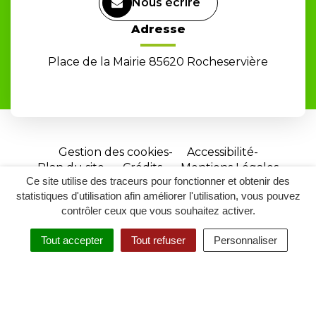
Nous écrire
Adresse
Place de la Mairie 85620 Rocheservière
Gestion des cookies
Accessibilité
Plan du site
Crédits
Mentions Légales
Ce site utilise des traceurs pour fonctionner et obtenir des
Site
statistiques d'utilisation afin améliorer l'utilisation, vous pouvez
réalisé
contrôler ceux que vous souhaitez activer.
par
Tout accepter
Tout refuser
Personnaliser
Inovagora
MENU
RECHERCHER
ACCESSIBILITÉ
(ouverture
dans
un
nouvel