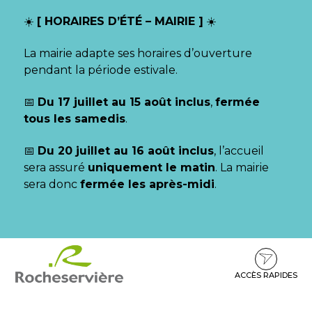
Gestion des traceurs
☀️
[ HORAIRES D’ÉTÉ – MAIRIE ]
☀️
La mairie adapte ses horaires d’ouverture
pendant la période estivale.
📅
Du 17 juillet au 15 août inclus
,
fermée
tous les samedis
.
📅
Du 20 juillet au 16 août inclus
, l’accueil
sera assuré
uniquement le matin
. La mairie
sera donc
fermée les après-midi
.
Aller
Aller
Aller
à
au
au
la
contenu
pied
ACCÈS RAPIDES
navigation
de
page